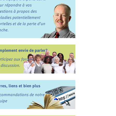
ur répondre à vos
estions à propos des
ladies potentiellement
rtelles et de la perte d’un
oche.
mplement envie de parler?
rticipez aux forums
 discussion.
vres, liens et bien plus
commandations de notre
uipe