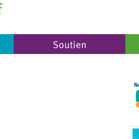
Soutien
N