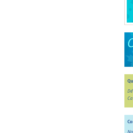
Qu
Dé
Ca
Co
No