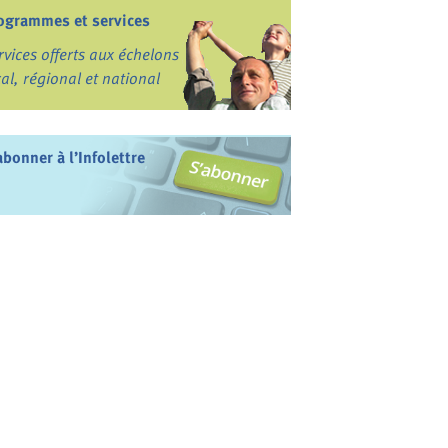
ogrammes et services
rvices offerts aux échelons
cal, régional et national
abonner à l’Infolettre