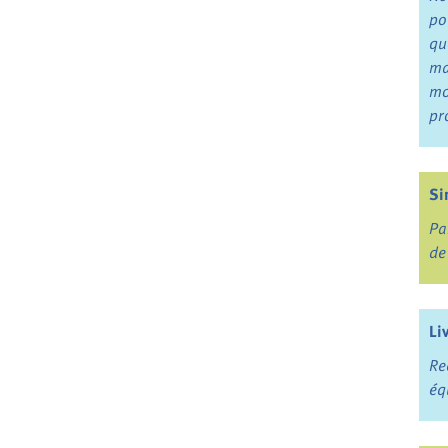
po
qu
ma
mo
pr
Si
Pa
de
Li
Re
éq