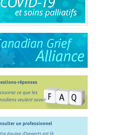
estions-réponses
couvrez ce que les
nadiens veulent savoir
nsulter un professionnel
tre équipe d’experts est là