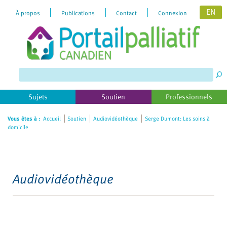
EN
À propos
Publications
Contact
Connexion
Sujets
Soutien
Professionnels
Vous êtes à :
Accueil
Soutien
Audiovidéothèque
Serge Dumont: Les soins à
domicile
Audiovidéothèque