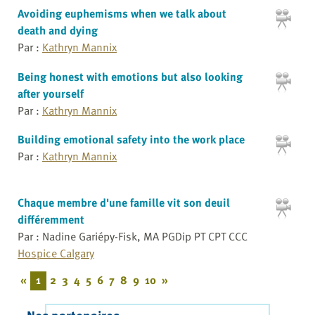
Avoiding euphemisms when we talk about
death and dying
Par :
Kathryn Mannix
Being honest with emotions but also looking
after yourself
Par :
Kathryn Mannix
Building emotional safety into the work place
Par :
Kathryn Mannix
Chaque membre d'une famille vit son deuil
différemment
Par : Nadine Gariépy-Fisk, MA PGDip PT CPT CCC
Hospice Calgary
«
1
2
3
4
5
6
7
8
9
10
»