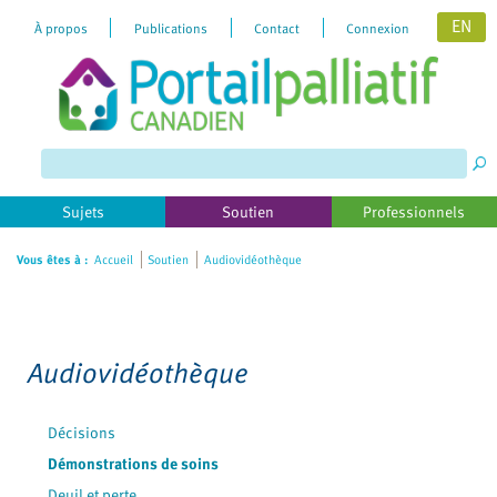
EN
À propos
Publications
Contact
Connexion
Sujets
Soutien
Professionnels
Vous êtes à :
Accueil
Soutien
Audiovidéothèque
Audiovidéothèque
Décisions
Démonstrations de soins
Deuil et perte