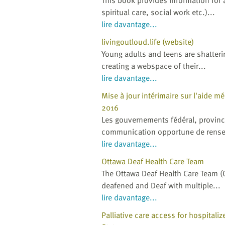
This book provides information for a
spiritual care, social work etc.)...
lire davantage...
livingoutloud.life (website)
Young adults and teens are shatterin
creating a webspace of their...
lire davantage...
Mise à jour intérimaire sur l'aide 
2016
Les gouvernements fédéral, provinci
communication opportune de rense
lire davantage...
Ottawa Deaf Health Care Team
The Ottawa Deaf Health Care Team (
deafened and Deaf with multiple...
lire davantage...
Palliative care access for hospitali