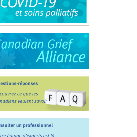
estions-réponses
couvrez ce que les
nadiens veulent savoir
nsulter un professionnel
tre équipe d’experts est là