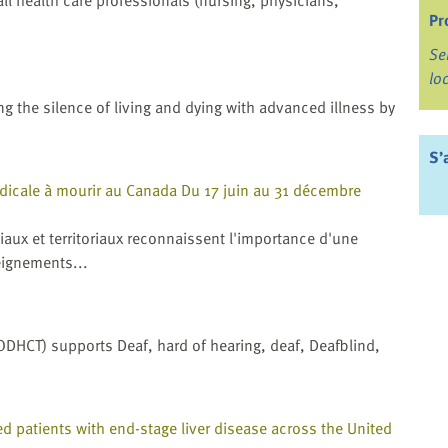
ll health care professionals (nursing, physicians,
Pr
Se
lo
g the silence of living and dying with advanced illness by
S’
médicale à mourir au Canada Du 17 juin au 31 décembre
aux et territoriaux reconnaissent l'importance d'une
ignements...
ODHCT) supports Deaf, hard of hearing, deaf, Deafblind,
zed patients with end-stage liver disease across the United