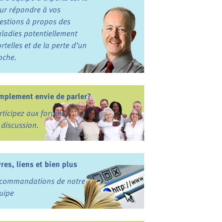
ur répondre à vos
estions à propos des
ladies potentiellement
rtelles et de la perte d’un
oche.
mplement envie de parler?
rticipez aux forums
 discussion.
vres, liens et bien plus
commandations de notre
uipe