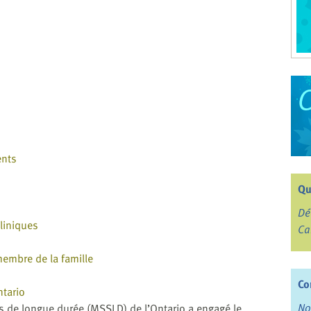
ents
Qu
Dé
cliniques
Ca
membre de la famille
Co
tario
No
ns de longue durée (MSSLD) de l’Ontario a engagé le