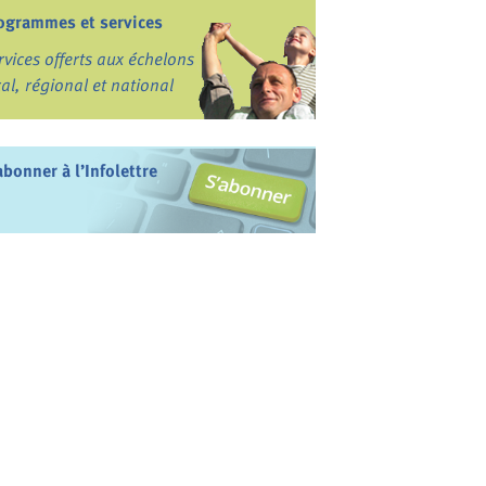
ogrammes et services
rvices offerts aux échelons
cal, régional et national
abonner à l’Infolettre