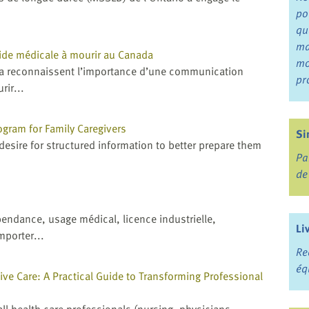
po
qu
ma
aide médicale à mourir au Canada
mo
da reconnaissent l’importance d’une communication
pr
rir...
gram for Family Caregivers
Si
desire for structured information to better prepare them
Pa
de
épendance, usage médical, licence industrielle,
Li
porter...
Re
éq
ive Care: A Practical Guide to Transforming Professional