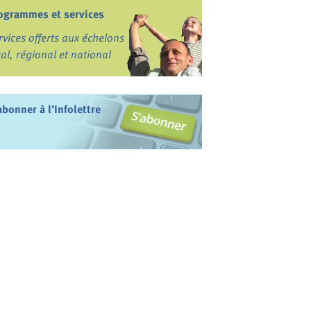
ogrammes et services
rvices offerts aux échelons
cal, régional et national
abonner à l’Infolettre