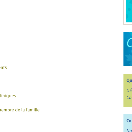
ents
Qu
Dé
cliniques
Ca
membre de la famille
Co
No