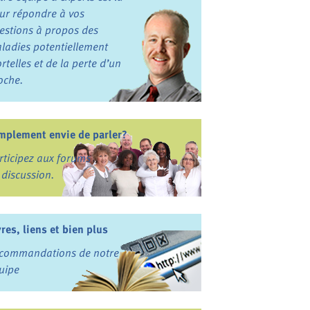
ur répondre à vos
estions à propos des
ladies potentiellement
rtelles et de la perte d’un
oche.
mplement envie de parler?
rticipez aux forums
 discussion.
vres, liens et bien plus
commandations de notre
uipe