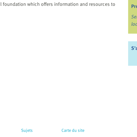
l foundation which offers information and resources to
Pr
Se
lo
S’
Sujets
Carte du site