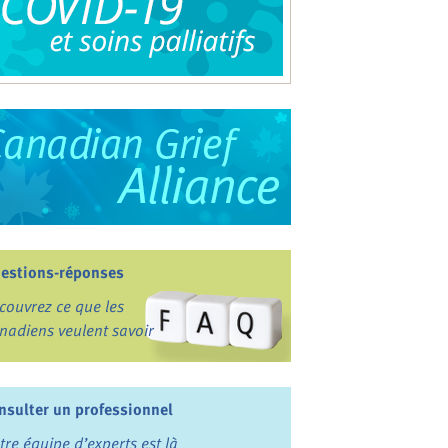
estions-réponses
couvrez ce que les
nadiens veulent savoir
nsulter un professionnel
tre équipe d’experts est là