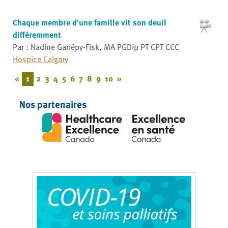
Chaque membre d'une famille vit son deuil
différemment
Par : Nadine Gariépy-Fisk, MA PGDip PT CPT CCC
Hospice Calgary
«
1
2
3
4
5
6
7
8
9
10
»
Nos partenaires