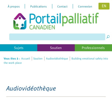
EN
À propos
Publications
Contact
Connexion
Sujets
Soutien
Professionnels
Vous êtes à :
Accueil
Soutien
Audiovidéothèque
Building emotional safety into
the work place
Audiovidéothèque